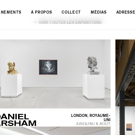
VÉNEMENTS
À PROPOS
COLLECT
MÉDIAS
ADRESS
VOIR TOUTES LES EXPOSITIONS
ANIEL
LONDON, ROYAUME-
UNI
ARSHAM
JUSQU'AU
8 AOÛT