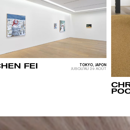
HEN FEI
TOKYO, JAPON
JUSQU'AU
29 AOÛT
CHR
PO