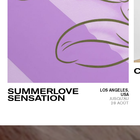
C
SUMMERLOVE
LOS ANGELES,
USA
SENSATION
JUSQU'AU
28 AOÛT