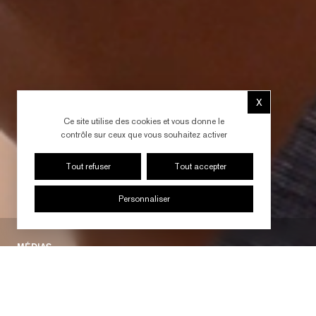
X
Masquer le b
Ce site utilise des cookies et vous donne le
contrôle sur ceux que vous souhaitez activer
Tout refuser
Tout accepter
Personnaliser
MÉDIAS