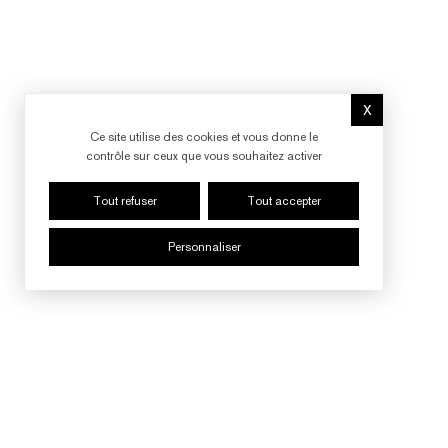
X
Masquer le b
Ce site utilise des cookies et vous donne le
contrôle sur ceux que vous souhaitez activer
Tout refuser
Tout accepter
Personnaliser
SUIVRE