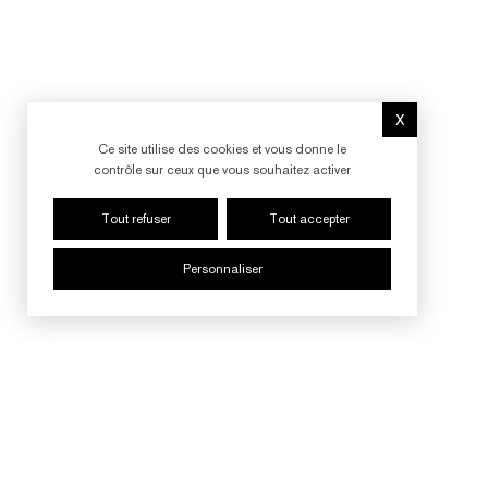
X
Masquer le b
Ce site utilise des cookies et vous donne le
contrôle sur ceux que vous souhaitez activer
Tout refuser
Tout accepter
Personnaliser
SUIVRE