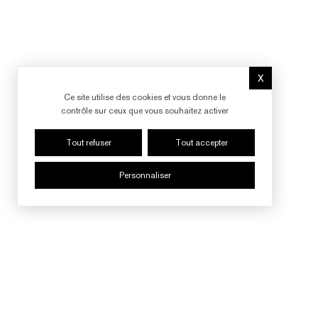
X
Masquer le b
Ce site utilise des cookies et vous donne le
contrôle sur ceux que vous souhaitez activer
Tout refuser
Tout accepter
Personnaliser
SUIVRE