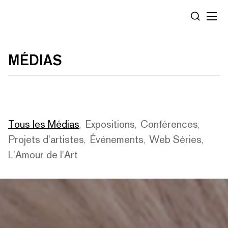
Panneau de gestion des cookies
RECHERC
MÉDIAS
Tous les Médias
Expositions
Conférences
,
,
,
Projets d'artistes
Événements
Web Séries
,
,
,
L'Amour de l'Art