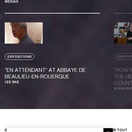
MÉDIAS
EXPOSITIONS
EXPOSI
"EN ATTENDANT" AT ABBAYE DE
"HOW 
BEAULIEU-EN-ROUERGUE
THE HE
LEE BAE
COUNT
KLARA KR
EXPOSITIONS
VOIR TOUT