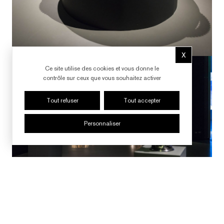
X
Masquer le b
Ce site utilise des cookies et vous donne le
contrôle sur ceux que vous souhaitez activer
Tout refuser
Tout accepter
Personnaliser
SUIVRE