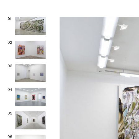
01
02
03
04
05
06