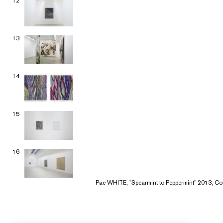
12
13
14
15
16
Pae WHITE, "Spearmint to Peppermint" 2013, Coton