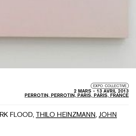
EXPO. COLLECTIVE
2 MARS
-
13 AVRIL 2013
PERROTIN, PERROTIN, PARIS, PARIS, FRANCE
RK FLOOD
,
THILO HEINZMANN
,
JOHN