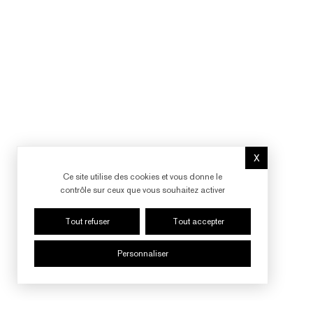
X
Masquer le b
Ce site utilise des cookies et vous donne le
contrôle sur ceux que vous souhaitez activer
Tout refuser
Tout accepter
Personnaliser