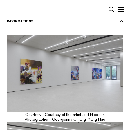
Panneau de gestion des cookies
RECHERC
INFORMATIONS
Courtesy : Courtesy of the artist and Nicodim
Photographer : Georgianna Chiang, Yang Hao