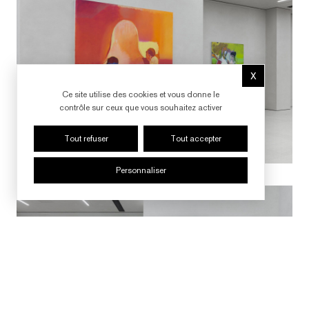
X
Masquer le b
Ce site utilise des cookies et vous donne le
contrôle sur ceux que vous souhaitez activer
Tout refuser
Tout accepter
Courtesy : Courtesy of the artist and Nicodim
Personnaliser
Photographer : Georgianna Chiang, Yang Hao
SUIVRE