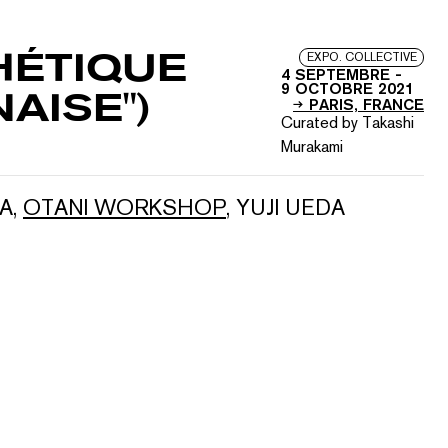
THÉTIQUE
EXPO. COLLECTIVE
4 SEPTEMBRE
-
9 OCTOBRE 2021
AISE")
PARIS, FRANCE
Curated by Takashi
Murakami
A
,
OTANI WORKSHOP
,
YUJI UEDA