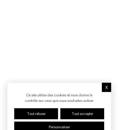
X
Masquer le b
Ce site utilise des cookies et vous donne le
contrôle sur ceux que vous souhaitez activer
Tout refuser
Tout accepter
Personnaliser