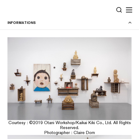
Panneau de gestion des cookies
RECHERC
INFORMATIONS
Courtesy : ©️2019 Otani Workshop/Kaikai Kiki Co., Ltd. All Rights
Reserved.
Photographer : Claire Dorn