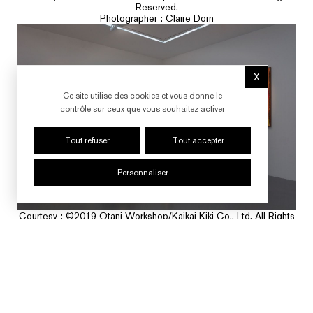
Reserved.
Photographer : Claire Dorn
X
Masquer le b
Ce site utilise des cookies et vous donne le
contrôle sur ceux que vous souhaitez activer
Tout refuser
Tout accepter
Personnaliser
Courtesy : ©️2019 Otani Workshop/Kaikai Kiki Co., Ltd. All Rights
Reserved.
Photographer : Claire Dorn
SUIVRE