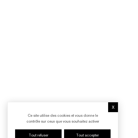
X
Masquer le b
Ce site utilise des cookies et vous donne le
contrôle sur ceux que vous souhaitez activer
Tout refuser
Tout accepter