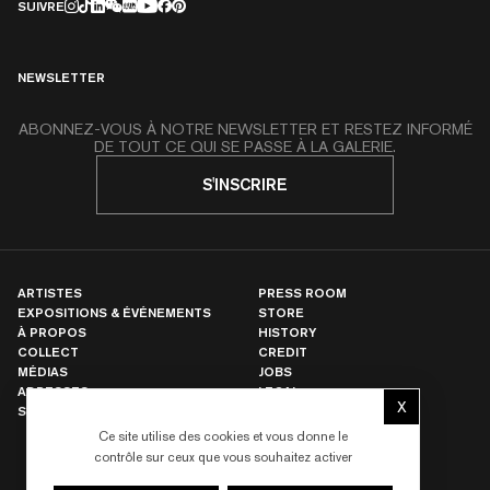
SUIVRE
NEWSLETTER
ABONNEZ-VOUS À NOTRE NEWSLETTER ET RESTEZ INFORMÉ
DE TOUT CE QUI SE PASSE À LA GALERIE.
S'INSCRIRE
ARTISTES
PRESS ROOM
EXPOSITIONS & ÉVÉNEMENTS
STORE
À PROPOS
HISTORY
COLLECT
CREDIT
MÉDIAS
JOBS
ADRESSES
LEGAL
X
STORE
GESTION DES COOKIES
Masquer le b
Ce site utilise des cookies et vous donne le
contrôle sur ceux que vous souhaitez activer
NEW YORK