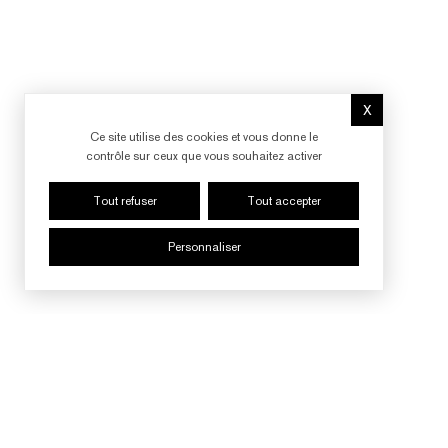
X
Masquer le b
Ce site utilise des cookies et vous donne le
contrôle sur ceux que vous souhaitez activer
Tout refuser
Tout accepter
Personnaliser
SUIVRE