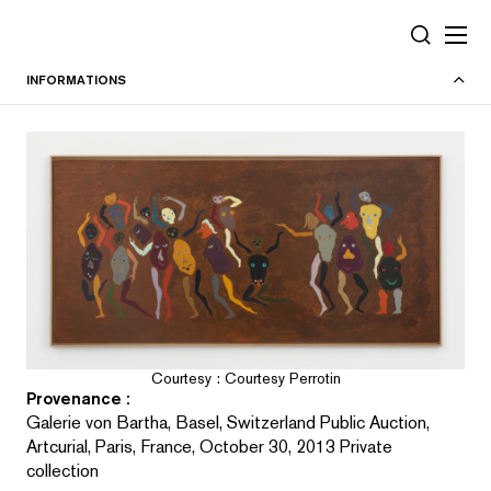
Panneau de gestion des cookies
RECHERC
INFORMATIONS
Courtesy : Courtesy Perrotin
Provenance :
Galerie von Bartha, Basel, Switzerland Public Auction,
Artcurial, Paris, France, October 30, 2013 Private
collection