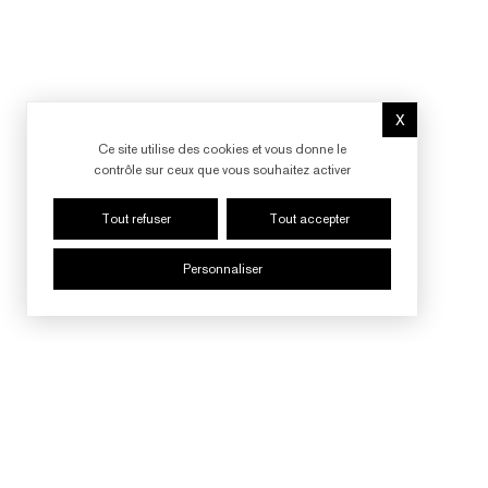
X
Masquer le b
Ce site utilise des cookies et vous donne le
contrôle sur ceux que vous souhaitez activer
Tout refuser
Tout accepter
Personnaliser
SUIVRE