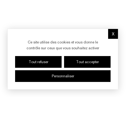
X
Masquer le b
Ce site utilise des cookies et vous donne le
contrôle sur ceux que vous souhaitez activer
Tout refuser
Tout accepter
Personnaliser
SUIVRE