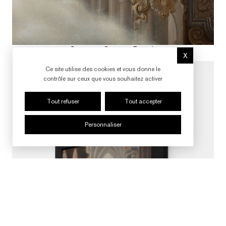
Courtesy : Courtesy Perrotin
X
Photographer : Tanguy Beurdeley
Masquer le b
Ce site utilise des cookies et vous donne le
contrôle sur ceux que vous souhaitez activer
Tout refuser
Tout accepter
Personnaliser
SUIVRE