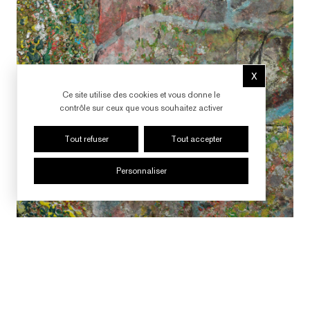
X
Masquer le b
Ce site utilise des cookies et vous donne le
contrôle sur ceux que vous souhaitez activer
Tout refuser
Tout accepter
Personnaliser
Courtesy : Courtesy Perrotin
Photographer : CLAIRE DORN
SUIVRE