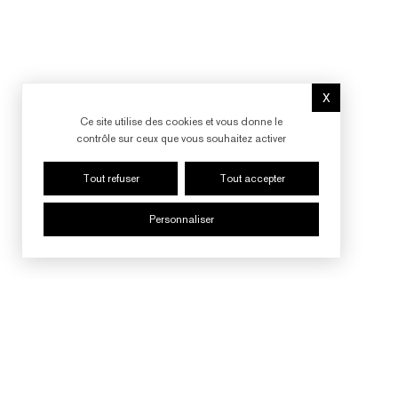
X
Masquer le b
Ce site utilise des cookies et vous donne le
contrôle sur ceux que vous souhaitez activer
Tout refuser
Tout accepter
Personnaliser
SUIVRE