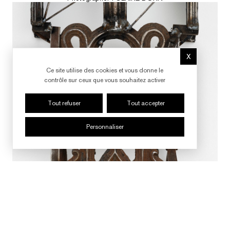
X
Masquer le b
Ce site utilise des cookies et vous donne le
contrôle sur ceux que vous souhaitez activer
Tout refuser
Tout accepter
Personnaliser
SUIVRE