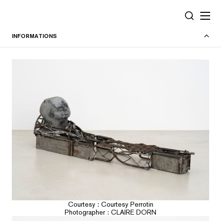
Panneau de gestion des cookies
RECHERC
INFORMATIONS
Courtesy : Courtesy Perrotin
Photographer : CLAIRE DORN