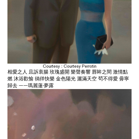
Courtesy : Courtesy Perrotin
相愛之人 且訴衷腸 玫瑰盛開 樂聲奏響 唇眸之間 激情點
燃 沐浴歡愉 徜徉快樂 金色陽光 灑滿天空 茍不得愛 毋寧
歸去 ——瑪麗蓮·夢露