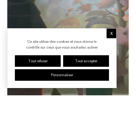
X
Masquer le b
Ce site utilise des cookies et vous donne le
contrôle sur ceux que vous souhaitez activer
Tout refuser
Tout accepter
Personnaliser
SUIVRE