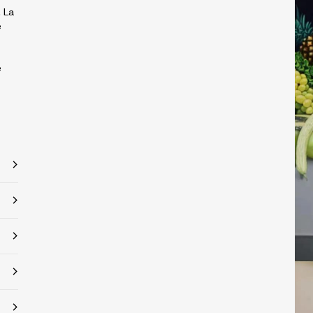
. La
e
e