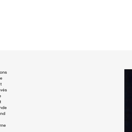
ions
de
t
evés
e
t
ande
end
rne