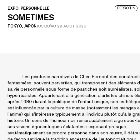
EXPO. PERSONNELLE
PERROTIN
SOMETIMES
TOKYO, JAPON
JUSQU'AU
29 AOÛT 2026
Les peintures narratives de Chen Fei sont des construct
fantasmées, souvent perverties, qui transposent des éléments 
sa vie personnelle sous forme de pastiches soit surréalistes, soi
hyperréalistes. Appartenant à la génération d’artistes chinois él
après 1980 durant la politique de l’enfant unique, son esthétiqu
est influencée par la culture de masse (notamment les mangas e
l’anime) qui s’intéresse typiquement à l’individu plutôt qu’à la gr
histoire. Un sens de l’humour noir remarquablement aigu sous-t
ses visions égocentriques éclatantes : exposant presque
systématiquement sa propre personne dans son œuvre, il détou
de façon satirique la tradition ancestrale de l’autoportrait pour